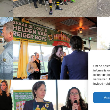
Om de beste 
informatie o
technologieë
verwerken. A
invloed heb
Acc