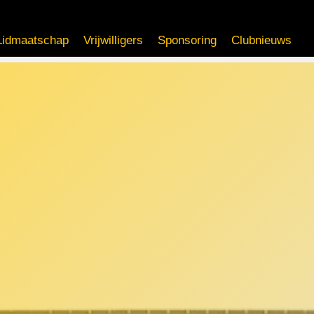
Lidmaatschap
Vrijwilligers
Sponsoring
Clubnieuws