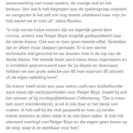
samenwerking met zowel spelers, de overige staf en het
bestuur. Van wat ik heb begrepen was de spelersgroep unaniem
en aangezien ik het zelf ook nog steeds uitstekend naar mijn zin
heb waren we er snel uit”, aldus Boukes.
“In mijn eerste halve seizoen zijn we eigenlijk gered door
corona, anders was Reiger Boys mogelijk gedegradeerd naar
de vierde klasse. Ook was er toen geen tweede elftal. Sindsdien
zijn er alleen maar stappen gemaakt. Er is een sterke
technische staf gevormd en we draaien mee in de top van de
derde klasse. Het tweede team werd nieuw leven ingeroepen en
is inmiddels gepromoveerd naar de 1e klasse en daarnaast
hebben we een grote selectie van 48 man waarvan 95 procent
uit de eigen opleiding komt”.
De trainer heeft sinds een paar weken zelfs een dubbelfunctie
want naast zijn werkzaamheden voor Reiger Boys, maakt hij ook
het seizoen af bij zondagvijfdeklasser Callantsoog. “Dat is meer
een soort vriendendienst, al wil ik ook daar er het beste van
maken. Ik heb zelf bij die club gespeeld en toen zij zonder
trainer kwamen te zitten wilde ik ze niet laten vallen. Ik heb het
uiteraard overlegd met Reiger Boys en die zagen geen beren op
de weg, waar ik ze dankbaar voor ben”.