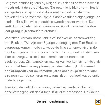
De grote ambitie ligt dus bij Reiger Boys dat dit seizoen bovenin
meedraait in de derde klasse. “De potentie is hier enorm, het is
een grote vereniging vol ambitie met het nodige talent, zo
breken er elk seizoen wel spelers door vanuit de eigen jeugd, en
uiteindelijk willen wij een stabiele tweedeklasser worden. Dat
leeft door de hele club en daarom zet ik ook de komende drie
jaar graag mijn schouders eronder.”
Voorzitter Dirk van Barneveld is vol lof over de samenwerking
met Boukes: “We zijn een 3-jarige verlenging met Tom Boukes
overeengekomen mede vanwege de fijne samenwerking in de
afgelopen jaren. Er staat een hele hechte staf onder leiding van
Tom die zorgt voor de juiste chemie tussen hen en de
spelersgroep. Zijn aanpak en manier van werken binnen de club
is voor het bestuur erg plezierig en dus belangrijk. Hij creëert
een draagvlak voor de komende jaren door jeugd door te laten
stromen naar de senioren en tevens zit er nog heel wat potentie
in de huidige groep.
Tom kent de club door en door, gezien zijn verleden binnen
onze vereniging, en denkt mee in diverse processen. Ook de de
rest van de staf van de herenselectie blijft voor eenzelfde
periode aan binnen Reiger Boys, hetgeen veel zegt over de
Beheer toestemming