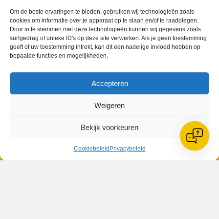
hechte samenwerking. Er is dan ook alle vertrouwen om de
afgesproken doelstellingen met elkaar te verwezenlijken en een
Om de beste ervaringen te bieden, gebruiken wij technologieën zoals
cookies om informatie over je apparaat op te slaan en/of te raadplegen.
mooie toekomst tegemoet te gaan”.
Door in te stemmen met deze technologieën kunnen wij gegevens zoals
Bron en foto Heerhugowaardsdagblad.nl
surfgedrag of unieke ID's op deze site verwerken. Als je geen toestemming
geeft of uw toestemming intrekt, kan dit een nadelige invloed hebben op
bepaalde functies en mogelijkheden.
Geplaatst in
Berichten seizoen 2023-2024
Accepteren
Weigeren
Bekijk voorkeuren
VV Reiger Boys
De Wending, Lotte Beesedijk 1
Cookiebeleid
Privacybeleid
1705 NA Heerhugowaard
Google maps route
Reglementen
Privacybeleid
Cookiebeleid
XML-Sitemap