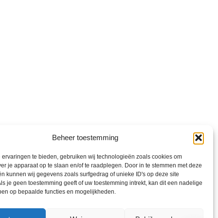
Beheer toestemming
ervaringen te bieden, gebruiken wij technologieën zoals cookies om
ver je apparaat op te slaan en/of te raadplegen. Door in te stemmen met deze
n kunnen wij gegevens zoals surfgedrag of unieke ID's op deze site
ls je geen toestemming geeft of uw toestemming intrekt, kan dit een nadelige
ben op bepaalde functies en mogelijkheden.