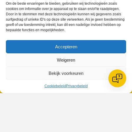
Om de beste ervaringen te bieden, gebruiken wij technologieën zoals
cookies om informatie over je apparaat op te slaan en/of te raadplegen.
Door in te stemmen met deze technologieën kunnen wij gegevens zoals
surfgedrag of unieke ID's op deze site verwerken. Als je geen toestemming
VV Reiger Boys
geeft of uw toestemming intrekt, kan dit een nadelige invloed hebben op
De Wending, Lotte Beesedijk 1
bepaalde functies en mogelijkheden.
1705 NA Heerhugowaard
Google maps route
Accepteren
Reglementen
Privacybeleid
Weigeren
Cookiebeleid
XML-Sitemap
Bekijk voorkeuren
Veelgestelde vragen
Belangrijke gegevens
Cookiebeleid
Privacybeleid
Zoeken