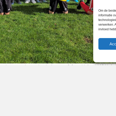
Om de beste 
informatie o
technologieë
verwerken. A
invloed heb
Acc
g in een rechtstreeks duel met nr 2 Jong Holland MO11-1. 
. Dat was te merken aan de zenuwen en spanning voor de wed
 van te merken en speelden ze de wedstrijd van hun leven. H
 trainers.
2024