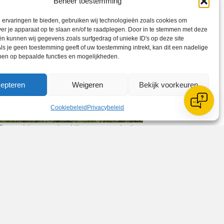
Beheer toestemming
ervaringen te bieden, gebruiken wij technologieën zoals cookies om
ver je apparaat op te slaan en/of te raadplegen. Door in te stemmen met deze
n kunnen wij gegevens zoals surfgedrag of unieke ID's op deze site
ls je geen toestemming geeft of uw toestemming intrekt, kan dit een nadelige
ben op bepaalde functies en mogelijkheden.
epteren
Weigeren
Bekijk voorkeuren
Cookiebeleid
Privacybeleid
De meiden werden bij een overwinning
strijd. Maar zodra het eerste
et resulteerde in een 8-2 overwinning,