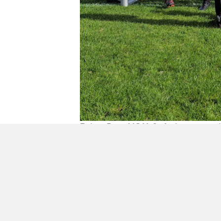
Reiger Boys MO11-2 afgelopen zaterda
of gelijkspel voor het eerst kampioen
fluitsignaal ging, was daar niets meer
een heel hoop feestvreugde en 2 trotse
Geplaatst in
Berichten seizoen 2023-