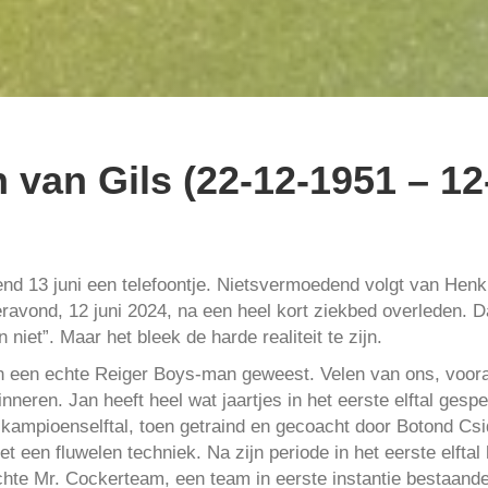
van Gils (22-12-1951 – 12
d 13 juni een telefoontje. Nietsvermoedend volgt van Henk
teravond, 12 juni 2024, na een heel kort ziekbed overleden.
n niet”. Maar het bleek de harde realiteit te zijn.
en een echte Reiger Boys-man geweest. Velen van ons, vooral
inneren. Jan heeft heel wat jaartjes in het eerste elftal gesp
 kampioenselftal, toen getraind en gecoacht door Botond Csid
 een fluwelen techniek. Na zijn periode in het eerste elftal
hte Mr. Cockerteam, een team in eerste instantie bestaande u