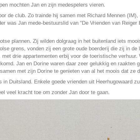
en mochten Jan en zijn medespelers vieren.
or de club. Zo trainde hij samen met Richard Mennen (IM), 
der was Jan mede-bestuurslid van “De Vrienden van Reiger 
tse plannen. Zij wilden dolgraag in het buitenland iets moois
lse grens, vonden zij een grote oude boerderij die zij in de
, met drie appartementen erbij voor de toeristische verhuur. 
omd. Jan en Dorine waren daar zeer gelukkig en raakten geh
 samen met zijn Dorine te genieten van al het moois dat ze
s in Duitsland. Enkele goede vrienden uit Heerhugowaard zul
eel veel kracht toe om zonder Jan door te gaan.