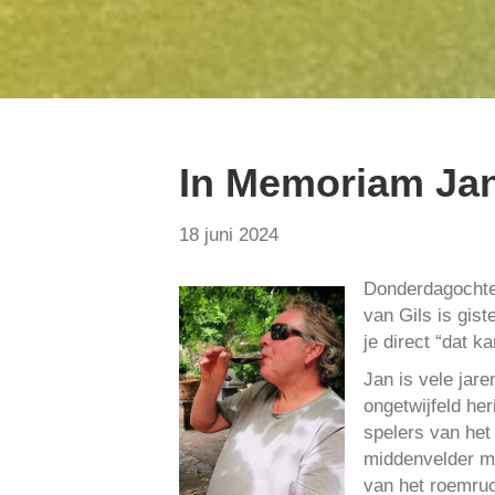
In Memoriam Jan 
18 juni 2024
Donderdagochten
van Gils is gis
je direct “dat ka
Jan is vele jar
ongetwijfeld her
spelers van het
middenvelder met
van het roemruc