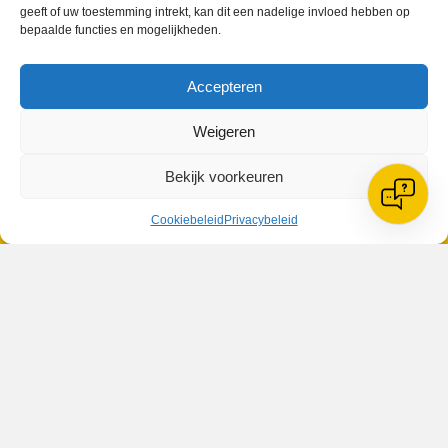
geeft of uw toestemming intrekt, kan dit een nadelige invloed hebben op
bepaalde functies en mogelijkheden.
VV Reiger Boys
Accepteren
De Wending, Lotte Beesedijk 1
1705 NA Heerhugowaard
Weigeren
Google maps route
Bekijk voorkeuren
Reglementen
Privacybeleid
Cookiebeleid
Cookiebeleid
Privacybeleid
XML-Sitemap
Veelgestelde vragen
Belangrijke gegevens
Zoeken