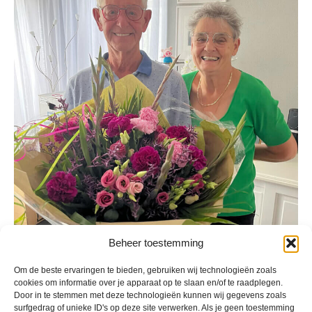
Beheer toestemming
Om de beste ervaringen te bieden, gebruiken wij technologieën zoals
Geplaatst in
Berichten seizoen 2023-2024
cookies om informatie over je apparaat op te slaan en/of te raadplegen.
Door in te stemmen met deze technologieën kunnen wij gegevens zoals
surfgedrag of unieke ID's op deze site verwerken. Als je geen toestemming