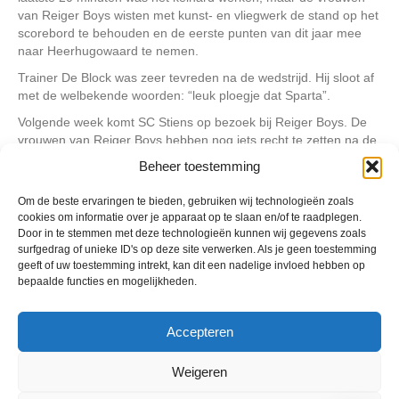
van Reiger Boys wisten met kunst- en vliegwerk de stand op het
scorebord te behouden en de eerste punten van dit jaar mee
naar Heerhugowaard te nemen.
Trainer De Block was zeer tevreden na de wedstrijd. Hij sloot af
met de welbekende woorden: “leuk ploegje dat Sparta”.
Volgende week komt SC Stiens op bezoek bij Reiger Boys. De
vrouwen van Reiger Boys hebben nog iets recht te zetten na de
verloren uitwedstrijd, dus zij kunnen alle support goed
Beheer toestemming
gebruiken! De wedstrijd start om 12.30 uur.
Om de beste ervaringen te bieden, gebruiken wij technologieën zoals
cookies om informatie over je apparaat op te slaan en/of te raadplegen.
Door in te stemmen met deze technologieën kunnen wij gegevens zoals
surfgedrag of unieke ID's op deze site verwerken. Als je geen toestemming
Geplaatst in
Berichten seizoen 2022-2023
geeft of uw toestemming intrekt, kan dit een nadelige invloed hebben op
bepaalde functies en mogelijkheden.
Accepteren
Weigeren
VV Reiger Boys
De Wending, Lotte Beesedijk 1