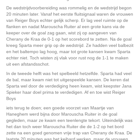
De wedstrijdvoorbereiding was rommelig en de wedstrijd begon
20 minuten later. Vanaf het eerste fluitsignaal waren de vrouwen
van Reiger Boys echter gelijk scherp. Er lag veel ruimte op de
flanken en nadat Marouscha Ruiter al een grote kans via de
keeper over de goal zag gaan, wist zij op aangeven van
Cherany de Kraa de 0-1 op het scorebord te zetten. Na de goal
kreeg Sparta meer grip op de wedstrijd. Ze hadden veel balbezit
en het baltempo lag hoog, maar tot grote kansen kwam Sparta
echter niet. Toch wisten zij vlak voor rust nog de 1-1 te maken
uit een afstandsschot.
In de tweede helft was het spelbeeld hetzelfde. Sparta had veel
de bal, maar kwam niet tot uitgespeelde kansen. De keren dat
Sparta wel door de verdediging heen kwam, wist keepster Jana
Spieker haar doel prima te verdedigen. Af en toe wist Reiger
Boys
iets terug te doen; een goede voorzet van Maartje van
Haneghem werd bijna door Marouscha Ruiter in de goal
gegleden, maar ze kwam een teenlengte tekort. Uiteindelijk was
het dan toch weer Marouscha Ruiter die de 1-2 op het bord
zette na een goed genomen vrije trap van Cherany de Kraa. De
laatste 20 minuten was het keihard werken, maar de vrouwen