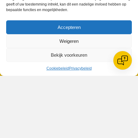
geeft of uw toestemming intrekt, kan dit een nadelige invloed hebben op
bepaalde functies en mogelijkheden.
Geplaatst in
Berichten seizoen 2022-2023
Accepteren
Weigeren
VV Reiger Boys
Bekijk voorkeuren
De Wending, Lotte Beesedijk 1
1705 NA Heerhugowaard
Cookiebeleid
Privacybeleid
Google maps route
Reglementen
Privacybeleid
Cookiebeleid
XML-Sitemap
Veelgestelde vragen
Belangrijke gegevens