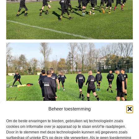
Beheer toestemming
Om de beste ervaringen te bieden, gebruiken wij technologieën zoals
cookies om informatie over je apparaat op te slaan en/of te raadplegen.
Door in te stemmen met deze technologieën kunnen wij gegevens zoals
surfgedrag of unieke ID's op deze site verwerken. Als je geen toestemming