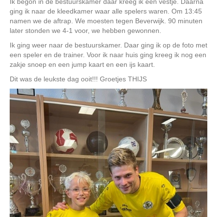
Ik begon in de bestuurskamer daar kreeg ik een vestje. Daarna
ging ik naar de kleedkamer waar alle spelers waren. Om 13:45
namen we de aftrap. We moesten tegen Beverwijk. 90 minuten
later stonden we 4-1 voor, we hebben gewonnen.
Ik ging weer naar de bestuurskamer. Daar ging ik op de foto met
een speler en de trainer. Voor ik naar huis ging kreeg ik nog een
zakje snoep en een jump kaart en een ijs kaart.
Dit was de leukste dag ooit!!! Groetjes THIJS