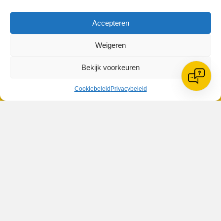
Accepteren
Weigeren
VV Reiger Boys
Bekijk voorkeuren
De Wending, Lotte Beesedijk 1
1705 NA Heerhugowaard
Cookiebeleid
Privacybeleid
Google maps route
Reglementen
Privacybeleid
Cookiebeleid
XML-Sitemap
Veelgestelde vragen
Belangrijke gegevens