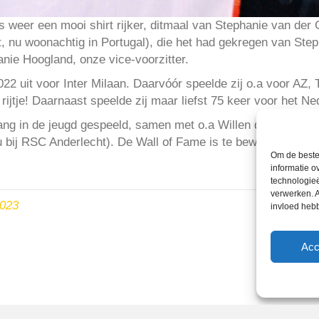
s weer een mooi shirt rijker, ditmaal van Stephanie van der
, nu woonachtig in Portugal), die het had gekregen van Step
nie Hoogland, onze vice-voorzitter.
2 uit voor Inter Milaan. Daarvóór speelde zij o.a voor AZ,
jtje! Daarnaast speelde zij maar liefst 75 keer voor het Ne
lang in de jeugd gespeeld, samen met o.a Willen de Krijger,
u bij RSC Anderlecht). De Wall of Fame is te bewonderen naa
Om de beste 
informatie o
technologieë
verwerken. A
2023
invloed heb
Acc