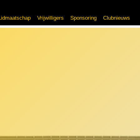
Lidmaatschap
Vrijwilligers
Sponsoring
Clubnieuws