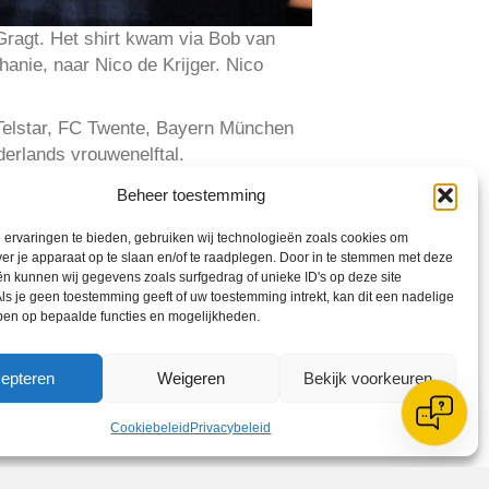
 Gragt. Het shirt kwam via Bob van
hanie, naar Nico de Krijger. Nico
 Telstar, FC Twente, Bayern München
derlands vrouwenelftal.
 Tiago van Rooijen en Wesley Hoedt
Beheer toestemming
st de vitrine van de Vrienden van
ervaringen te bieden, gebruiken wij technologieën zoals cookies om
ver je apparaat op te slaan en/of te raadplegen. Door in te stemmen met deze
n kunnen wij gegevens zoals surfgedrag of unieke ID's op deze site
ls je geen toestemming geeft of uw toestemming intrekt, kan dit een nadelige
ben op bepaalde functies en mogelijkheden.
epteren
Weigeren
Bekijk voorkeuren
Cookiebeleid
Privacybeleid