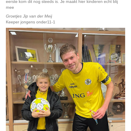
eerste kom dit nog steeds is. Je maakt hier kinderen echt blij
mee
Groetjes Jip van der Meij
Keeper jongens onder11-1