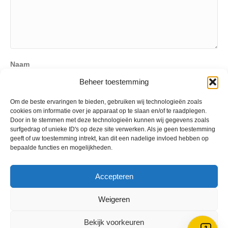
Naam
Beheer toestemming
Om de beste ervaringen te bieden, gebruiken wij technologieën zoals
E-mailadres (zal niet zichtbaar zijn)
cookies om informatie over je apparaat op te slaan en/of te raadplegen.
Door in te stemmen met deze technologieën kunnen wij gegevens zoals
surfgedrag of unieke ID's op deze site verwerken. Als je geen toestemming
geeft of uw toestemming intrekt, kan dit een nadelige invloed hebben op
Website
bepaalde functies en mogelijkheden.
Accepteren
Weigeren
Bekijk voorkeuren