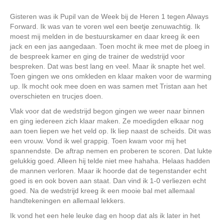
Gisteren was ik Pupil van de Week bij de Heren 1 tegen Always
Forward. Ik was van te voren wel een beetje zenuwachtig. Ik
moest mij melden in de bestuurskamer en daar kreeg ik een
jack en een jas aangedaan. Toen mocht ik mee met de ploeg in
de bespreek kamer en ging de trainer de wedstrijd voor
bespreken. Dat was best lang en veel. Maar ik snapte het wel.
Toen gingen we ons omkleden en klaar maken voor de warming
up. Ik mocht ook mee doen en was samen met Tristan aan het
overschieten en trucjes doen.
Vlak voor dat de wedstrijd begon gingen we weer naar binnen
en ging iedereen zich klaar maken. Ze moedigden elkaar nog
aan toen liepen we het veld op. Ik liep naast de scheids. Dit was
een vrouw. Vond ik wel grappig. Toen kwam voor mij het
spannendste. De aftrap nemen en proberen te scoren. Dat lukte
gelukkig goed. Alleen hij telde niet mee hahaha. Helaas hadden
de mannen verloren. Maar ik hoorde dat de tegenstander echt
goed is en ook boven aan staat. Dan vind ik 1-0 verliezen echt
goed. Na de wedstrijd kreeg ik een mooie bal met allemaal
handtekeningen en allemaal lekkers.
Ik vond het een hele leuke dag en hoop dat als ik later in het