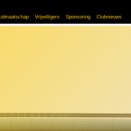
Lidmaatschap
Vrijwilligers
Sponsoring
Clubnieuws