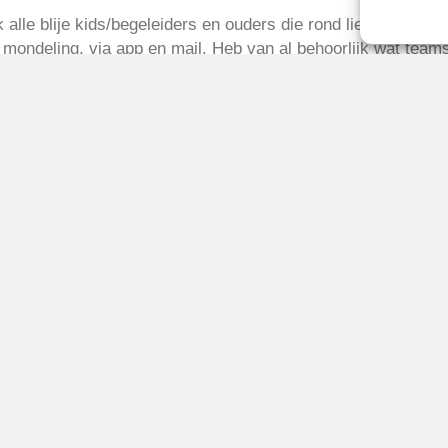
k alle blije kids/begeleiders en ouders die rond liepen op za
ondeling, via app en mail. Heb van al behoorlijk wat teams 
 echt heel leuk.
n na de ervaringen van dit toernooi, nog meer ouders/jeugdsp
aan organiseren!
nd, zonder jullie allemaal was het nooit zo gezellig gewees
n het toernooi.
 Hans Blokdijk
2023