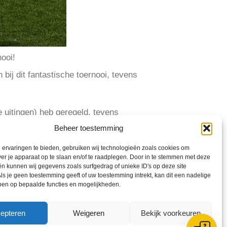
nooi!
 bij dit fantastische toernooi, tevens
ve uitingen) heb geregeld, tevens
Beheer toestemming
kon je mij bij helpen
 dat waar je hem ook voor vroeg hij
ervaringen te bieden, gebruiken wij technologieën zoals cookies om
ver je apparaat op te slaan en/of te raadplegen. Door in te stemmen met deze
n kunnen wij gegevens zoals surfgedrag of unieke ID's op deze site
ant zonder kantinepersoneel was het
ls je geen toestemming geeft of uw toestemming intrekt, kan dit een nadelige
ben op bepaalde functies en mogelijkheden.
ullie ons voorzien van vele mooie
epteren
Weigeren
Bekijk voorkeuren