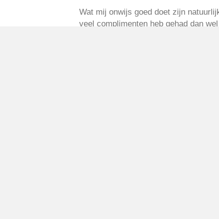
Wat mij onwijs goed doet zijn natuurlij
veel complimenten heb gehad dan wel m
willen aanmelden voor aankomend jaar
Ik (wij) hopen dat er volgende seizoe
fantastisch jeugdtoernooi in 2023 te g
Bedankt voor alle aanwezigen dit weeke
Zie via
deze link
een foto impressie va
Met sportieve groet,
Simone van der Kraan, Jeremy Box en
Geplaatst in
Berichten seizoen 2022-