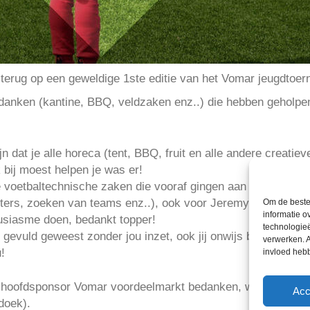
 terug op een geweldige 1ste editie van het Vomar jeugdtoer
s bedanken (kantine, BBQ, veldzaken enz..) die hebben geholpen
n dat je alle horeca (tent, BBQ, fruit en alle andere creatie
k bij moest helpen je was er!
 voetbaltechnische zaken die vooraf gingen aan het toernooi 
ters, zoeken van teams enz..), ook voor Jeremy was het zo,
Om de beste 
informatie o
ousiasme doen, bedankt topper!
technologieë
 gevuld geweest zonder jou inzet, ook jij onwijs bedankt, w
verwerken. A
!
invloed heb
ze hoofdsponsor Vomar voordeelmarkt bedanken, wat hebben j
Acc
ndoek).