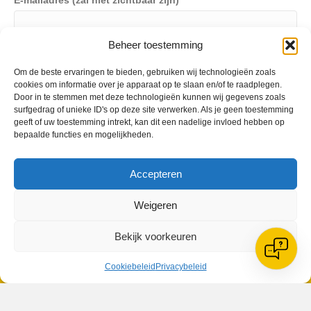
E-mailadres (zal niet zichtbaar zijn)
Beheer toestemming
Website
Om de beste ervaringen te bieden, gebruiken wij technologieën zoals
cookies om informatie over je apparaat op te slaan en/of te raadplegen.
Door in te stemmen met deze technologieën kunnen wij gegevens zoals
surfgedrag of unieke ID's op deze site verwerken. Als je geen toestemming
geeft of uw toestemming intrekt, kan dit een nadelige invloed hebben op
bepaalde functies en mogelijkheden.
Accepteren
VV Reiger Boys
De Wending, Lotte Beesedijk 1
Weigeren
1705 NA Heerhugowaard
Bekijk voorkeuren
Google maps route
Reglementen
Cookiebeleid
Privacybeleid
Privacybeleid
Cookiebeleid
XML-Sitemap