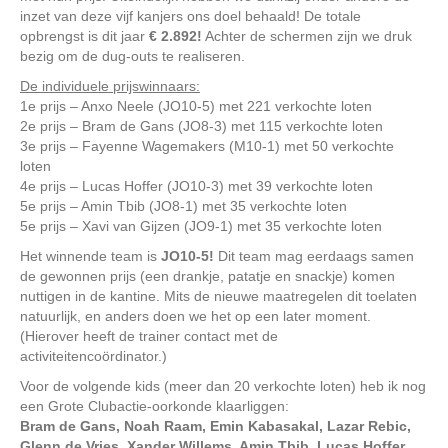
inzet van deze vijf kanjers ons doel behaald! De totale
opbrengst is dit jaar
€ 2.892!
Achter de schermen zijn we druk
bezig om de dug-outs te realiseren.
De individuele prijswinnaars:
1e prijs – Anxo Neele (JO10-5) met 221 verkochte loten
2e prijs – Bram de Gans (JO8-3) met 115 verkochte loten
3e prijs – Fayenne Wagemakers (M10-1) met 50 verkochte
loten
4e prijs – Lucas Hoffer (JO10-3) met 39 verkochte loten
5e prijs – Amin Tbib (JO8-1) met 35 verkochte loten
5e prijs – Xavi van Gijzen (JO9-1) met 35 verkochte loten
Het winnende team is
JO10-5!
Dit team mag eerdaags samen
de gewonnen prijs (een drankje, patatje en snackje) komen
nuttigen in de kantine. Mits de nieuwe maatregelen dit toelaten
natuurlijk, en anders doen we het op een later moment.
(Hierover heeft de trainer contact met de
activiteitencoördinator.)
Voor de volgende kids (meer dan 20 verkochte loten) heb ik nog
een Grote Clubactie-oorkonde klaarliggen:
Bram de Gans, Noah Raam, Emin Kabasakal, Lazar Rebic,
Glenn de Vries, Xander Willems, Amin Tbib, Lucas Hoffer,