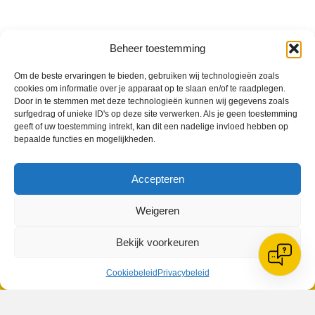
Beheer toestemming
VV Reiger Boys
Om de beste ervaringen te bieden, gebruiken wij technologieën zoals
De Wending, Lotte Beesedijk 1
cookies om informatie over je apparaat op te slaan en/of te raadplegen.
1705 NA Heerhugowaard
Door in te stemmen met deze technologieën kunnen wij gegevens zoals
surfgedrag of unieke ID's op deze site verwerken. Als je geen toestemming
Google maps route
geeft of uw toestemming intrekt, kan dit een nadelige invloed hebben op
bepaalde functies en mogelijkheden.
Reglementen
Privacybeleid
Cookiebeleid
Accepteren
XML-Sitemap
Veelgestelde vragen
Weigeren
Belangrijke gegevens
Bekijk voorkeuren
Cookiebeleid
Privacybeleid
Zoeken