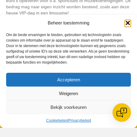
euro’s opleveren voor o.a. sportclubs of muziekverenigingen. Dit
bedrag mag naar eigen inzicht worden besteed, zoals aan deze
heuse VIP-dag in een limousine!
Vanaf zondag 5 september wordt het nieuwe spaarprogramma
Beheer toestemming
voor clubs groots gelanceerd in alle winkels van Vomar.
Om de beste ervaringen te bieden, gebruiken wij technologieën zoals
cookies om informatie over je apparaat op te slaan en/of te raadplegen.
Door in te stemmen met deze technologieën kunnen wij gegevens zoals
Geplaatst in
Berichten seizoen 2021-2022
surfgedrag of unieke ID's op deze site verwerken. Als je geen toestemming
geeft of uw toestemming intrekt, kan dit een nadelige invloed hebben op
bepaalde functies en mogelijkheden.
Accepteren
VV Reiger Boys
Weigeren
De Wending, Lotte Beesedijk 1
1705 NA Heerhugowaard
Bekijk voorkeuren
Google maps route
Reglementen
Cookiebeleid
Privacybeleid
Privacybeleid
Cookiebeleid
XML-Sitemap