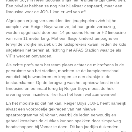
Reiger Boys in Heerhugowaard lijkt het realiteit te zijn geworden.
Een privéjet hebben ze nog niet bij elkaar gespaard, maar een
limousine voor de JO9-1 kan er wel van af!
Afgelopen vrijdag verzamelden tien jeugdspelers zich bij het
complex van Reiger Boys waar ze, tot hun grote verbazing,
werden opgehaald door een 14 persoons Hummer H2 limousine
van ruim 11 meter lang. Met een flesje kinderchampagne en
terwijl de vrolijke muziek uit de luidsprekers kwam, reden de kids
uitgelaten het terrein af, richting het AFAS Stadion waar ze als
VIP’s werden ontvangen.
Als echte profs nam het team plaats achter de microfoons in de
persruimte van het stadion, mochten ze de kampioensschaal
van dichtbij bewonderen en kregen ze een drankje in de
bestuurskamer. Op de terugweg was het opnieuw feest in de
limousine en eenmaal terug bij Reiger Boys moest de hele
ervaring even inzinken. Hier kan het team wel aan wennen!
En het mooiste is: dat het kan. Reiger Boys JO9-1 heeft namelijk
alvast een voorproefje gekregen van het nieuwe
spaarprogramma bij Vomar, waarbij de leden eenvoudig en
geheel kosteloos de clubkas kunnen spekken door simpelweg
boodschappen bij Vomar te doen. Dit kan jaarlijks duizenden