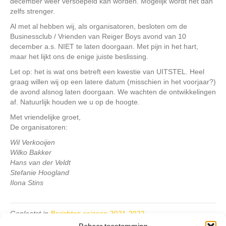
december weer versoepeld kan worden. Mogelijk wordt het dan
zelfs strenger.
Al met al hebben wij, als organisatoren, besloten om de
Businessclub / Vrienden van Reiger Boys avond van 10
december a.s. NIET te laten doorgaan. Met pijn in het hart,
maar het lijkt ons de enige juiste beslissing.
Let op: het is wat ons betreft een kwestie van UITSTEL. Heel
graag willen wij op een latere datum (misschien in het voorjaar?)
de avond alsnog laten doorgaan. We wachten de ontwikkelingen
af. Natuurlijk houden we u op de hoogte.
Met vriendelijke groet,
De organisatoren:
Wil Verkooijen
Wilko Bakker
Hans van der Veldt
Stefanie Hoogland
Ilona Stins
Geplaatst in
Berichten seizoen 2021-2022