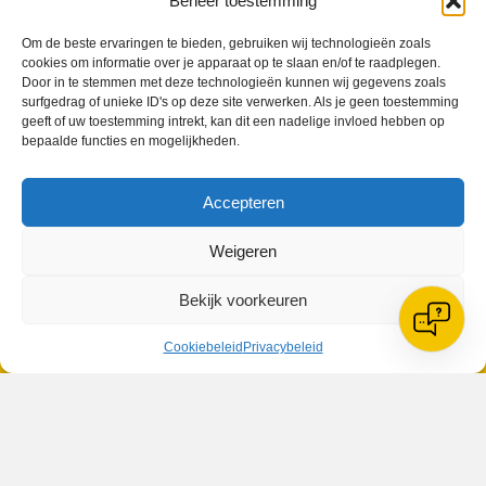
Beheer toestemming
Om de beste ervaringen te bieden, gebruiken wij technologieën zoals
cookies om informatie over je apparaat op te slaan en/of te raadplegen.
Door in te stemmen met deze technologieën kunnen wij gegevens zoals
surfgedrag of unieke ID's op deze site verwerken. Als je geen toestemming
VV Reiger Boys
geeft of uw toestemming intrekt, kan dit een nadelige invloed hebben op
De Wending, Lotte Beesedijk 1
bepaalde functies en mogelijkheden.
1705 NA Heerhugowaard
Accepteren
Google maps route
Reglementen
Privacybeleid
Weigeren
Cookiebeleid
XML-Sitemap
Bekijk voorkeuren
Veelgestelde vragen
Belangrijke gegevens
Cookiebeleid
Privacybeleid
Zoeken