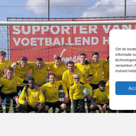
Om de beste 
informatie o
technologieë
verwerken. A
invloed heb
Acc