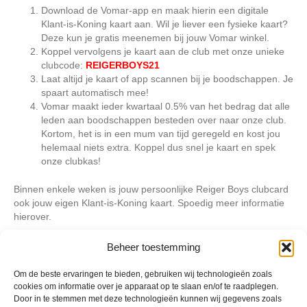
Download de Vomar-app en maak hierin een digitale
Klant-is-Koning kaart aan. Wil je liever een fysieke kaart?
Deze kun je gratis meenemen bij jouw Vomar winkel.
Koppel vervolgens je kaart aan de club met onze unieke
clubcode:
REIGERBOYS21
Laat altijd je kaart of app scannen bij je boodschappen. Je
spaart automatisch mee!
Vomar maakt ieder kwartaal 0.5% van het bedrag dat alle
leden aan boodschappen besteden over naar onze club.
Kortom, het is in een mum van tijd geregeld en kost jou
helemaal niets extra. Koppel dus snel je kaart en spek
onze clubkas!
Binnen enkele weken is jouw persoonlijke Reiger Boys clubcard
ook jouw eigen Klant-is-Koning kaart. Spoedig meer informatie
hierover.
Kijk voor meer informatie over clubsparen op
www.vomar.nl/cik
Beheer toestemming
Om de beste ervaringen te bieden, gebruiken wij technologieën zoals
Geplaatst in
Berichten seizoen 2021-2022
cookies om informatie over je apparaat op te slaan en/of te raadplegen.
Door in te stemmen met deze technologieën kunnen wij gegevens zoals