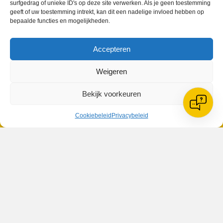
surfgedrag of unieke ID's op deze site verwerken. Als je geen toestemming
geeft of uw toestemming intrekt, kan dit een nadelige invloed hebben op
bepaalde functies en mogelijkheden.
VV Reiger Boys
Accepteren
De Wending, Lotte Beesedijk 1
1705 NA Heerhugowaard
Weigeren
Google maps route
Bekijk voorkeuren
Reglementen
Privacybeleid
Cookiebeleid
Cookiebeleid
Privacybeleid
XML-Sitemap
Veelgestelde vragen
Belangrijke gegevens
Zoeken