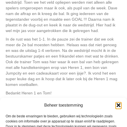
wedstrijd. Toen we het veld opliepen werden niet alleen alle
spelers omgeroepen maar ik ook, als pupil van de week. Dave
nam de aftrap en ik kreeg de bal. Ik ging iedereen van de
tegenstander voorbij en maakte een GOAL !!! Daarna nam ik
plaatst in de dug-out en keek ik naar de wedstrijd. Hier had ik
wel mijn jas voor aangetrokken die ik gekregen had.
In de rust was het 1-1. In de pauze zei de trainer dat we ook
meer de 2e bal moesten hebben. Helaas was dat niet genoeg
en was de uitslag 1-4 verloren. Na de wedstrijd mocht ik in de
bestuurskamer patjes en een frikandel eten met wat te drinken.
Ook de trainer Tom was hier waar ik een bal van heb gekregen
met alle handtekeningen erop van Heren 1, een bon van
Jumpcity en een cadeaukaart voor een ijsje?. Ik vond het een
super leuke dag en ik hoop dat ik later ook bij de Heren 1 mag
komen voetballen.
Bedankt Heren 1 en Tom!
Siem
Beheer toestemming
Om de beste ervaringen te bieden, gebruiken wij technologieën zoals
Geplaatst in
Berichten seizoen 2021-2022
cookies om informatie over je apparaat op te slaan en/of te raadplegen.
Door in te stemmen met deze technologieën kunnen wij gegevens zoals