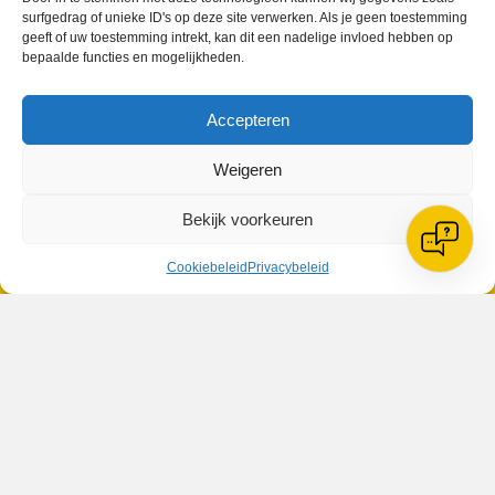
surfgedrag of unieke ID's op deze site verwerken. Als je geen toestemming
geeft of uw toestemming intrekt, kan dit een nadelige invloed hebben op
bepaalde functies en mogelijkheden.
VV Reiger Boys
Accepteren
De Wending, Lotte Beesedijk 1
1705 NA Heerhugowaard
Weigeren
Google maps route
Bekijk voorkeuren
Reglementen
Privacybeleid
Cookiebeleid
Privacybeleid
Cookiebeleid
XML-Sitemap
Veelgestelde vragen
Belangrijke gegevens
Zoeken