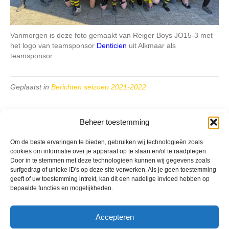
Vanmorgen is deze foto gemaakt van Reiger Boys JO15-3 met
het logo van teamsponsor
Denticien
uit Alkmaar als
teamsponsor.
Geplaatst in
Berichten seizoen 2021-2022
Beheer toestemming
Om de beste ervaringen te bieden, gebruiken wij technologieën zoals
cookies om informatie over je apparaat op te slaan en/of te raadplegen.
VV Reiger Boys
Door in te stemmen met deze technologieën kunnen wij gegevens zoals
De Wending, Lotte Beesedijk 1
surfgedrag of unieke ID's op deze site verwerken. Als je geen toestemming
1705 NA Heerhugowaard
geeft of uw toestemming intrekt, kan dit een nadelige invloed hebben op
bepaalde functies en mogelijkheden.
Google maps route
Reglementen
Accepteren
Privacybeleid
Cookiebeleid