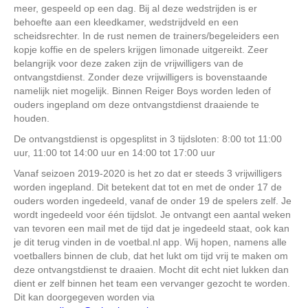
meer, gespeeld op een dag. Bij al deze wedstrijden is er
behoefte aan een kleedkamer, wedstrijdveld en een
scheidsrechter. In de rust nemen de trainers/begeleiders een
kopje koffie en de spelers krijgen limonade uitgereikt. Zeer
belangrijk voor deze zaken zijn de vrijwilligers van de
ontvangstdienst. Zonder deze vrijwilligers is bovenstaande
namelijk niet mogelijk. Binnen Reiger Boys worden leden of
ouders ingepland om deze ontvangstdienst draaiende te
houden.
De ontvangstdienst is opgesplitst in 3 tijdsloten: 8:00 tot 11:00
uur, 11:00 tot 14:00 uur en 14:00 tot 17:00 uur
Vanaf seizoen 2019-2020 is het zo dat er steeds 3 vrijwilligers
worden ingepland. Dit betekent dat tot en met de onder 17 de
ouders worden ingedeeld, vanaf de onder 19 de spelers zelf. Je
wordt ingedeeld voor één tijdslot. Je ontvangt een aantal weken
van tevoren een mail met de tijd dat je ingedeeld staat, ook kan
je dit terug vinden in de voetbal.nl app. Wij hopen, namens alle
voetballers binnen de club, dat het lukt om tijd vrij te maken om
deze ontvangstdienst te draaien. Mocht dit echt niet lukken dan
dient er zelf binnen het team een vervanger gezocht te worden.
Dit kan doorgegeven worden via