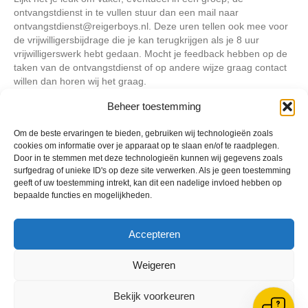
ontvangstdienst in te vullen stuur dan een mail naar
ontvangstdienst@reigerboys.nl. Deze uren tellen ook mee voor
de vrijwilligersbijdrage die je kan terugkrijgen als je 8 uur
vrijwilligerswerk hebt gedaan. Mocht je feedback hebben op de
taken van de ontvangstdienst of op andere wijze graag contact
willen dan horen wij het graag.
Met vriendelijke groet,
Beheer toestemming
Rick Zwanenburg
Bestuurslid voetbalzaken Facilitair
Om de beste ervaringen te bieden, gebruiken wij technologieën zoals
cookies om informatie over je apparaat op te slaan en/of te raadplegen.
Door in te stemmen met deze technologieën kunnen wij gegevens zoals
surfgedrag of unieke ID's op deze site verwerken. Als je geen toestemming
Geplaatst in
Berichten seizoen 2021-2022
geeft of uw toestemming intrekt, kan dit een nadelige invloed hebben op
bepaalde functies en mogelijkheden.
Accepteren
VV Reiger Boys
Weigeren
De Wending, Lotte Beesedijk 1
1705 NA Heerhugowaard
Bekijk voorkeuren