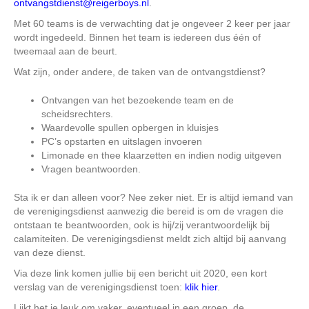
ontvangstdienst@reigerboys.nl
.
Met 60 teams is de verwachting dat je ongeveer 2 keer per jaar
wordt ingedeeld. Binnen het team is iedereen dus één of
tweemaal aan de beurt.
Wat zijn, onder andere, de taken van de ontvangstdienst?
Ontvangen van het bezoekende team en de
scheidsrechters.
Waardevolle spullen opbergen in kluisjes
PC’s opstarten en uitslagen invoeren
Limonade en thee klaarzetten en indien nodig uitgeven
Vragen beantwoorden.
Sta ik er dan alleen voor? Nee zeker niet. Er is altijd iemand van
de verenigingsdienst aanwezig die bereid is om de vragen die
ontstaan te beantwoorden, ook is hij/zij verantwoordelijk bij
calamiteiten. De verenigingsdienst meldt zich altijd bij aanvang
van deze dienst.
Via deze link komen jullie bij een bericht uit 2020, een kort
verslag van de verenigingsdienst toen:
klik hier
.
Lijkt het je leuk om vaker, eventueel in een groep, de