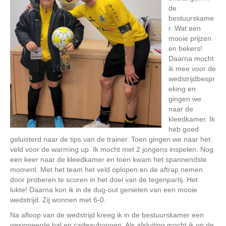
de
bestuurskame
r. Wat een
mooie prijzen
en bekers!
Daarna mocht
ik mee voor de
wedstrijdbespr
eking en
gingen we
naar de
kleedkamer. Ik
heb goed
geluisterd naar de tips van de trainer. Toen gingen we naar het
veld voor de warming up. Ik mocht met 2 jongens inspelen. Nog
een keer naar de kleedkamer en toen kwam het spannendste
moment. Met het team het veld oplopen en de aftrap nemen
door proberen te scoren in het doel van de tegenpartij. Het
lukte! Daarna kon ik in de dug-out genieten van een mooie
wedstrijd. Zij wonnen met 6-0.
Na afloop van de wedstrijd kreeg ik in de bestuurskamer een
gesigneerde bal en cadeaubonnen. Als afsluiting mocht ik op de