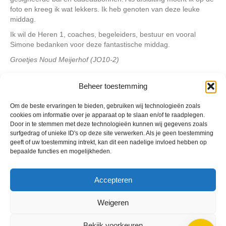
foto en kreeg ik wat lekkers. Ik heb genoten van deze leuke
middag.
Ik wil de Heren 1, coaches, begeleiders, bestuur en vooral
Simone bedanken voor deze fantastische middag.
Groetjes Noud Meijerhof (JO10-2)
Beheer toestemming
Geplaatst in
Berichten seizoen 2021-2022
Om de beste ervaringen te bieden, gebruiken wij technologieën zoals
cookies om informatie over je apparaat op te slaan en/of te raadplegen.
Door in te stemmen met deze technologieën kunnen wij gegevens zoals
surfgedrag of unieke ID's op deze site verwerken. Als je geen toestemming
geeft of uw toestemming intrekt, kan dit een nadelige invloed hebben op
bepaalde functies en mogelijkheden.
VV Reiger Boys
De Wending, Lotte Beesedijk 1
1705 NA Heerhugowaard
Accepteren
Google maps route
Weigeren
Reglementen
Privacybeleid
Bekijk voorkeuren