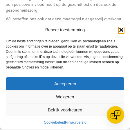
een positieve invloed heeft op de gezondheid en dus ook de
gezondheidszorg.
Wij beseffen ons ook dat deze maatregel niet gastvrij overkomt,
toch willen we iedereen vriendelijk vragen om geen discussie
Beheer toestemming
over nut, noodzaak of principes met de controleur of met onze
vrijwilligers aan te gaan. Wij als Reiger Boys respecteren
Om de beste ervaringen te bieden, gebruiken wij technologieën zoals
iedereen zijn mening of opvatting. Toch zijn dit de regels waar
cookies om informatie over je apparaat op te slaan en/of te raadplegen.
we ons aan moeten houden zodat wij geen risico lopen op een
Door in te stemmen met deze technologieën kunnen wij gegevens zoals
boete of zelfs sluiting van onze vereniging.
surfgedrag of unieke ID's op deze site verwerken. Als je geen toestemming
We rekenen op je medewerking om sportief en veilig te kunnen
geeft of uw toestemming intrekt, kan dit een nadelige invloed hebben op
bepaalde functies en mogelijkheden.
blijven voetballen.
Met sportieve groet,
Het bestuur
Accepteren
v.v. Reiger Boys
Weigeren
Geplaatst in
Berichten seizoen 2021-2022
Bekijk voorkeuren
Cookiebeleid
Privacybeleid