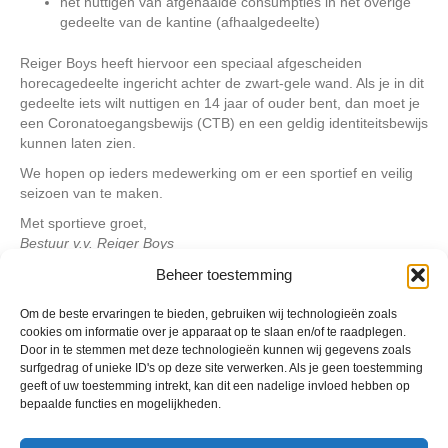
het nuttigen van afgehaalde consumpties in het overige
gedeelte van de kantine (afhaalgedeelte)
Reiger Boys heeft hiervoor een speciaal afgescheiden
horecagedeelte ingericht achter de zwart-gele wand. Als je in dit
gedeelte iets wilt nuttigen en 14 jaar of ouder bent, dan moet je
een Coronatoegangsbewijs (CTB) en een geldig identiteitsbewijs
kunnen laten zien.
We hopen op ieders medewerking om er een sportief en veilig
seizoen van te maken.
Met sportieve groet,
Bestuur v.v. Reiger Boys
Beheer toestemming
Geplaatst in
Berichten seizoen 2021-2022
Om de beste ervaringen te bieden, gebruiken wij technologieën zoals
cookies om informatie over je apparaat op te slaan en/of te raadplegen.
Door in te stemmen met deze technologieën kunnen wij gegevens zoals
surfgedrag of unieke ID's op deze site verwerken. Als je geen toestemming
geeft of uw toestemming intrekt, kan dit een nadelige invloed hebben op
bepaalde functies en mogelijkheden.
VV Reiger Boys