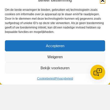
Beheer toestemming
Om de beste ervaringen te bieden, gebruiken wij technologieën zoals
cookies om informatie over je apparaat op te slaan en/of te raadplegen.
Door in te stemmen met deze technologieën kunnen wij gegevens zoals
surfgedrag of unieke ID's op deze site verwerken. Als je geen toestemming
VV Reiger Boys
geeft of uw toestemming intrekt, kan dit een nadelige invloed hebben op
De Wending, Lotte Beesedijk 1
bepaalde functies en mogelijkheden.
1705 NA Heerhugowaard
Accepteren
Google maps route
Reglementen
Privacybeleid
Weigeren
Cookiebeleid
XML-Sitemap
Bekijk voorkeuren
Veelgestelde vragen
Belangrijke gegevens
Cookiebeleid
Privacybeleid
Zoeken