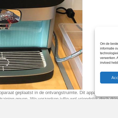
Om de beste 
informatie o
technologieë
verwerken. A
invloed heb
Acc
paraat geplaatst in de ontvangstruimte. Dit apparaat is bedo
training geven. We verzoeken jullie wel vriendelijk doch dri
ken en dat is niet de bedoeling. Let op: het apparaat is 
r niet-vrijwilligers.