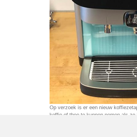
Op verzoek is er een nieuw koffiezetap
koffie of thee te kunnen nemen als ze 
moeten de mannen van de MOT schoonma
gebruik van worden gemaakt voor en doo