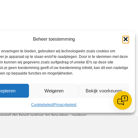
Beheer toestemming
ervaringen te bieden, gebruiken wij technologieën zoals cookies om
ver je apparaat op te slaan en/of te raadplegen. Door in te stemmen met deze
n kunnen wij gegevens zoals surfgedrag of unieke ID's op deze site
ls je geen toestemming geeft of uw toestemming intrekt, kan dit een nadelige
ben op bepaalde functies en mogelijkheden.
epteren
Weigeren
Bekijk voorkeuren
Cookiebeleid
Privacybeleid
eld voor trainers om (gratis) een kop
ngend de boel netjes te houden, anders
bedoeld voor trainers en er mag geen