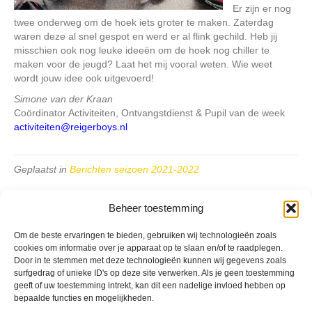
Er zijn er nog
twee onderweg om de hoek iets groter te maken. Zaterdag
waren deze al snel gespot en werd er al flink gechild. Heb jij
misschien ook nog leuke ideeën om de hoek nog chiller te
maken voor de jeugd? Laat het mij vooral weten. Wie weet
wordt jouw idee ook uitgevoerd!
Simone van der Kraan
Coördinator Activiteiten, Ontvangstdienst & Pupil van de week
activiteiten@reigerboys.nl
Geplaatst in
Berichten seizoen 2021-2022
Beheer toestemming
Om de beste ervaringen te bieden, gebruiken wij technologieën zoals
cookies om informatie over je apparaat op te slaan en/of te raadplegen.
Door in te stemmen met deze technologieën kunnen wij gegevens zoals
VV Reiger Boys
surfgedrag of unieke ID's op deze site verwerken. Als je geen toestemming
De Wending, Lotte Beesedijk 1
geeft of uw toestemming intrekt, kan dit een nadelige invloed hebben op
1705 NA Heerhugowaard
bepaalde functies en mogelijkheden.