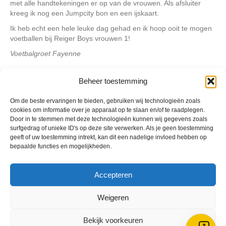
met alle handtekeningen er op van de vrouwen. Als afsluiter
kreeg ik nog een Jumpcity bon en een ijskaart.
Ik heb echt een hele leuke dag gehad en ik hoop ooit te mogen
voetballen bij Reiger Boys vrouwen 1!
Voetbalgroet Fayenne
Beheer toestemming
Geplaatst in
Berichten seizoen 2021-2022
Om de beste ervaringen te bieden, gebruiken wij technologieën zoals
cookies om informatie over je apparaat op te slaan en/of te raadplegen.
Door in te stemmen met deze technologieën kunnen wij gegevens zoals
surfgedrag of unieke ID's op deze site verwerken. Als je geen toestemming
geeft of uw toestemming intrekt, kan dit een nadelige invloed hebben op
bepaalde functies en mogelijkheden.
VV Reiger Boys
De Wending, Lotte Beesedijk 1
1705 NA Heerhugowaard
Accepteren
Google maps route
Weigeren
Reglementen
Privacybeleid
Bekijk voorkeuren
Cookiebeleid