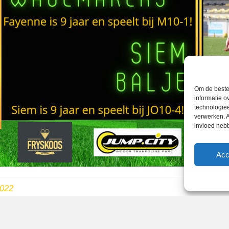
Om de beste 
informatie o
technologieë
verwerken. A
invloed heb
Acc
2022