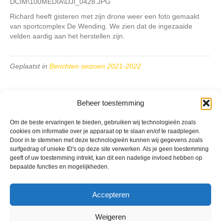
DCIM\100MEDIA\DJI_0428.JPG
Richard heeft gisteren met zijn drone weer een foto gemaakt
van sportcomplex De Wending. We zien dat de ingezaaide
velden aardig aan het herstellen zijn.
Geplaatst in
Berichten seizoen 2021-2022
Beheer toestemming
Om de beste ervaringen te bieden, gebruiken wij technologieën zoals
cookies om informatie over je apparaat op te slaan en/of te raadplegen.
VV Reiger Boys
Door in te stemmen met deze technologieën kunnen wij gegevens zoals
De Wending, Lotte Beesedijk 1
surfgedrag of unieke ID's op deze site verwerken. Als je geen toestemming
1705 NA Heerhugowaard
geeft of uw toestemming intrekt, kan dit een nadelige invloed hebben op
bepaalde functies en mogelijkheden.
Google maps route
Reglementen
Privacybeleid
Accepteren
Cookiebeleid
XML-Sitemap
Weigeren