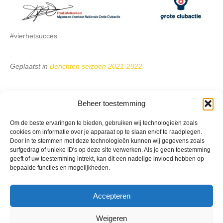
#vierhetsucces
Geplaatst in
Berichten seizoen 2021-2022
Beheer toestemming
Om de beste ervaringen te bieden, gebruiken wij technologieën zoals
cookies om informatie over je apparaat op te slaan en/of te raadplegen.
VV Reiger Boys
Door in te stemmen met deze technologieën kunnen wij gegevens zoals
De Wending, Lotte Beesedijk 1
surfgedrag of unieke ID's op deze site verwerken. Als je geen toestemming
1705 NA Heerhugowaard
geeft of uw toestemming intrekt, kan dit een nadelige invloed hebben op
bepaalde functies en mogelijkheden.
Google maps route
Reglementen
Privacybeleid
Accepteren
Cookiebeleid
XML-Sitemap
Weigeren