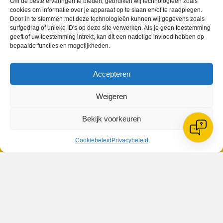
Om de beste ervaringen te bieden, gebruiken wij technologieën zoals
cookies om informatie over je apparaat op te slaan en/of te raadplegen.
Door in te stemmen met deze technologieën kunnen wij gegevens zoals
surfgedrag of unieke ID's op deze site verwerken. Als je geen toestemming
geeft of uw toestemming intrekt, kan dit een nadelige invloed hebben op
bepaalde functies en mogelijkheden.
Geplaatst in
Berichten seizoen 2020-2021
Accepteren
Weigeren
Bekijk voorkeuren
VV Reiger Boys
De Wending, Lotte Beesedijk 1
1705 NA Heerhugowaard
Cookiebeleid
Privacybeleid
Google maps route
Reglementen
Privacybeleid
Cookiebeleid
XML-Sitemap
Veelgestelde vragen