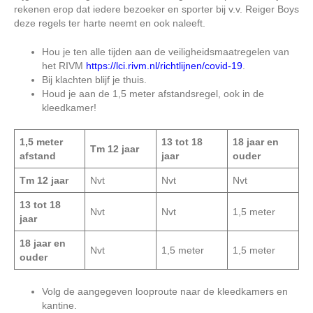
rekenen erop dat iedere bezoeker en sporter bij v.v. Reiger Boys
deze regels ter harte neemt en ook naleeft.
Hou je ten alle tijden aan de veiligheidsmaatregelen van
het RIVM
https://lci.rivm.nl/richtlijnen/covid-19
.
Bij klachten blijf je thuis.
Houd je aan de 1,5 meter afstandsregel, ook in de
kleedkamer!
1,5 meter
13 tot 18
18 jaar en
Tm 12 jaar
afstand
jaar
ouder
Tm 12 jaar
Nvt
Nvt
Nvt
13 tot 18
Nvt
Nvt
1,5 meter
jaar
18 jaar en
Nvt
1,5 meter
1,5 meter
ouder
Volg de aangegeven looproute naar de kleedkamers en
kantine.