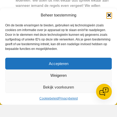
iedereen. We doen dit met elkaar dus spreek elkaar aan
wanneer iemand de regels even vergeet! We willen
voorkomen dat we als bestuur aanvullende maatregelen
Beheer toestemming
moeten nemen daar is niemand bij gebaat.
Om de beste ervaringen te bieden, gebruiken wij technologieën zoals
cookies om informatie over je apparaat op te slaan en/of te raadplegen.
Geplaatst in
Berichten seizoen 2020-2021
Door in te stemmen met deze technologieën kunnen wij gegevens zoals
surfgedrag of unieke ID's op deze site verwerken. Als je geen toestemming
geeft of uw toestemming intrekt, kan dit een nadelige invloed hebben op
bepaalde functies en mogelijkheden.
Accepteren
VV Reiger Boys
De Wending, Lotte Beesedijk 1
Weigeren
1705 NA Heerhugowaard
Bekijk voorkeuren
Google maps route
Reglementen
Cookiebeleid
Privacybeleid
Privacybeleid
Cookiebeleid
XML-Sitemap