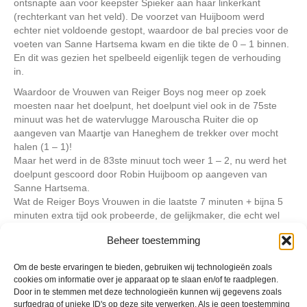
ontsnapte aan voor keepster Spieker aan haar linkerkant
(rechterkant van het veld). De voorzet van Huijboom werd
echter niet voldoende gestopt, waardoor de bal precies voor de
voeten van Sanne Hartsema kwam en die tikte de 0 – 1 binnen.
En dit was gezien het spelbeeld eigenlijk tegen de verhouding
in.
Waardoor de Vrouwen van Reiger Boys nog meer op zoek
moesten naar het doelpunt, het doelpunt viel ook in de 75ste
minuut was het de watervlugge Marouscha Ruiter die op
aangeven van Maartje van Haneghem de trekker over mocht
halen (1 – 1)!
Maar het werd in de 83ste minuut toch weer 1 – 2, nu werd het
doelpunt gescoord door Robin Huijboom op aangeven van
Sanne Hartsema.
Wat de Reiger Boys Vrouwen in die laatste 7 minuten + bijna 5
minuten extra tijd ook probeerde, de gelijkmaker, die echt wel
verdiend zou zijn viel niet meer.
Beheer toestemming
Om de beste ervaringen te bieden, gebruiken wij technologieën zoals
Geplaatst in
Berichten seizoen 2020-2021
cookies om informatie over je apparaat op te slaan en/of te raadplegen.
Door in te stemmen met deze technologieën kunnen wij gegevens zoals
surfgedrag of unieke ID's op deze site verwerken. Als je geen toestemming