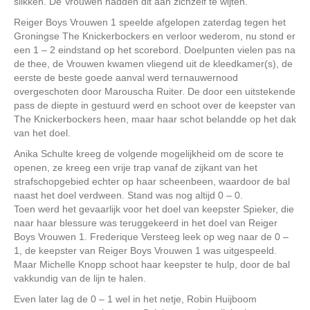
slikken. De Vrouwen hadden dit aan zichzelf te wijten.
Reiger Boys Vrouwen 1 speelde afgelopen zaterdag tegen het
Groningse The Knickerbockers en verloor wederom, nu stond er
een 1 – 2 eindstand op het scorebord. Doelpunten vielen pas na
de thee, de Vrouwen kwamen vliegend uit de kleedkamer(s), de
eerste de beste goede aanval werd ternauwernood
overgeschoten door Marouscha Ruiter. De door een uitstekende
pass de diepte in gestuurd werd en schoot over de keepster van
The Knickerbockers heen, maar haar schot belandde op het dak
van het doel.
Anika Schulte kreeg de volgende mogelijkheid om de score te
openen, ze kreeg een vrije trap vanaf de zijkant van het
strafschopgebied echter op haar scheenbeen, waardoor de bal
naast het doel verdween. Stand was nog altijd 0 – 0.
Toen werd het gevaarlijk voor het doel van keepster Spieker, die
naar haar blessure was teruggekeerd in het doel van Reiger
Boys Vrouwen 1. Frederique Versteeg leek op weg naar de 0 –
1, de keepster van Reiger Boys Vrouwen 1 was uitgespeeld.
Maar Michelle Knopp schoot haar keepster te hulp, door de bal
vakkundig van de lijn te halen.
Even later lag de 0 – 1 wel in het netje, Robin Huijboom