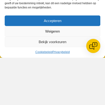
geeft of uw toestemming intrekt, kan dit een nadelige invloed hebben op
bepaalde functies en mogelijkheden.
VV Reiger Boys
Accepteren
De Wending, Lotte Beesedijk 1
1705 NA Heerhugowaard
Weigeren
Google maps route
Bekijk voorkeuren
Reglementen
Privacybeleid
Cookiebeleid
Cookiebeleid
Privacybeleid
XML-Sitemap
Veelgestelde vragen
Belangrijke gegevens
Zoeken