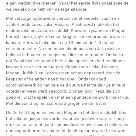
eigen wedstrijd versterken. Vanaf het eerste fluitsignaal speelde
we veelal op de helft van de tegenstander.
Met verzorgd opbouwend voetbal vanaf keepster Judith en
achterhoede Loes, Julia, Reza en Aniek werd makkelijk het
middenveld, bestaande uit Judith Kouwen, Lysanne en Megan,
bereikt. Lieke, Joy en Esmee kregen in de voorhoede diverse
kansen. Het was Lieke die in de 13 minuut de 1-0 op het
scorebord zette. Na een mooie dieptepass van Julia wist ze
balbezit te houden en netjes met links af te ronden. Ondanks
dat Westfrisia een aantal hele leuke speelsters had rondlopen
kwamen ze er niet aan te pas. Kansen van Lieke, Lysanne,
Megan, Judith K en Loes werden echter gepareerd door de
keepster of belanden naast het doel. Ondanks goed
combinatiewerk op het hele veld duurde het tot de 41e minuut
voordat er weer werd gescoord. Ditmaal door Reza die zich
goed vrij wist te spelen en met een puntertje de 2-0 binnen tikte.
Met die stand op het scorebord gingen we de rust in.
De 2e helft begonnen we met Megan in het doel en Judith D in
het veld en gingen we verder waar we gebleven waren. Hoog
druk zetten en met goed combinatiewerk over beide flanken een
opening proberen te vinden. In de 46e minuut werd Lieke weer