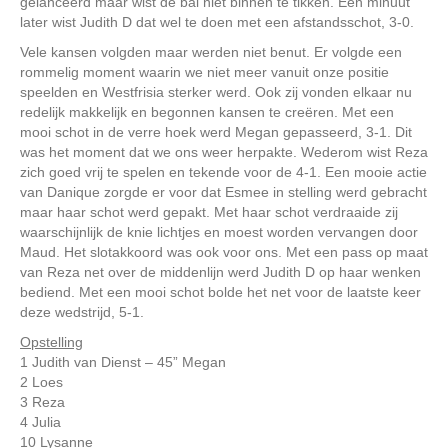
gelanceerd maar wist de bal niet binnen te tikken. Een minuut
later wist Judith D dat wel te doen met een afstandsschot, 3-0.
Vele kansen volgden maar werden niet benut. Er volgde een
rommelig moment waarin we niet meer vanuit onze positie
speelden en Westfrisia sterker werd. Ook zij vonden elkaar nu
redelijk makkelijk en begonnen kansen te creëren. Met een
mooi schot in de verre hoek werd Megan gepasseerd, 3-1. Dit
was het moment dat we ons weer herpakte. Wederom wist Reza
zich goed vrij te spelen en tekende voor de 4-1. Een mooie actie
van Danique zorgde er voor dat Esmee in stelling werd gebracht
maar haar schot werd gepakt. Met haar schot verdraaide zij
waarschijnlijk de knie lichtjes en moest worden vervangen door
Maud. Het slotakkoord was ook voor ons. Met een pass op maat
van Reza net over de middenlijn werd Judith D op haar wenken
bediend. Met een mooi schot bolde het net voor de laatste keer
deze wedstrijd, 5-1.
Opstelling
1 Judith van Dienst – 45” Megan
2 Loes
3 Reza
4 Julia
10 Lysanne