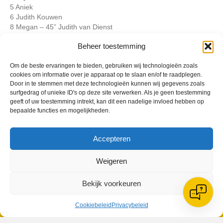
5 Aniek
6 Judith Kouwen
8 Megan – 45” Judith van Dienst
7 Esmee – 76” Maud
Beheer toestemming
9 Joy – 75” Danique
11 Lieke – 57” Liz
Om de beste ervaringen te bieden, gebruiken wij technologieën zoals
cookies om informatie over je apparaat op te slaan en/of te raadplegen.
Door in te stemmen met deze technologieën kunnen wij gegevens zoals
Geplaatst in
Berichten seizoen 2020-2021
surfgedrag of unieke ID's op deze site verwerken. Als je geen toestemming
geeft of uw toestemming intrekt, kan dit een nadelige invloed hebben op
bepaalde functies en mogelijkheden.
Accepteren
VV Reiger Boys
Weigeren
De Wending, Lotte Beesedijk 1
1705 NA Heerhugowaard
Bekijk voorkeuren
Google maps route
Reglementen
Cookiebeleid
Privacybeleid
Privacybeleid