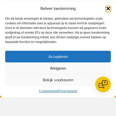
Geplaatst in
Berichten seizoen 2020-2021
Beheer toestemming
Om de beste ervaringen te bieden, gebruiken wij technologieën zoals
cookies om informatie over je apparaat op te slaan en/of te raadplegen.
Door in te stemmen met deze technologieën kunnen wij gegevens zoals
surfgedrag of unieke ID's op deze site verwerken. Als je geen toestemming
geeft of uw toestemming intrekt, kan dit een nadelige invloed hebben op
VV Reiger Boys
bepaalde functies en mogelijkheden.
De Wending, Lotte Beesedijk 1
1705 NA Heerhugowaard
Accepteren
Google maps route
Reglementen
Weigeren
Privacybeleid
Cookiebeleid
XML-Sitemap
Bekijk voorkeuren
Veelgestelde vragen
Cookiebeleid
Privacybeleid
Belangrijke gegevens