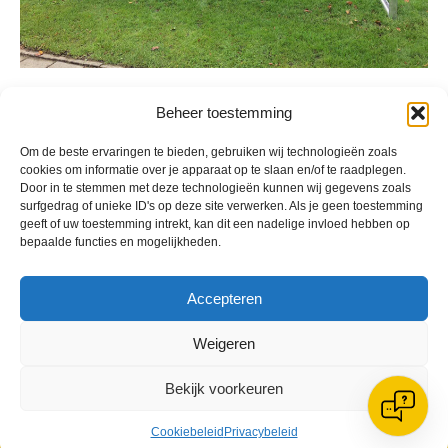
Geplaatst in
Berichten seizoen 2020-2021
Beheer toestemming
Om de beste ervaringen te bieden, gebruiken wij technologieën zoals
cookies om informatie over je apparaat op te slaan en/of te raadplegen.
Door in te stemmen met deze technologieën kunnen wij gegevens zoals
surfgedrag of unieke ID's op deze site verwerken. Als je geen toestemming
geeft of uw toestemming intrekt, kan dit een nadelige invloed hebben op
VV Reiger Boys
bepaalde functies en mogelijkheden.
De Wending, Lotte Beesedijk 1
1705 NA Heerhugowaard
Accepteren
Google maps route
Weigeren
Reglementen
Privacybeleid
Cookiebeleid
Bekijk voorkeuren
XML-Sitemap
Veelgestelde vragen
Cookiebeleid
Privacybeleid