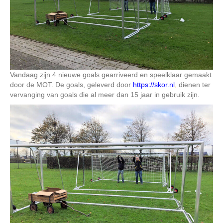
Vandaag zijn 4 nieuwe goals gearriveerd en speelklaar gemaakt
door de MOT. De goals, geleverd door
https://skor.nl
,
dienen ter
vervanging van goals die al meer dan 15 jaar in gebruik zijn.