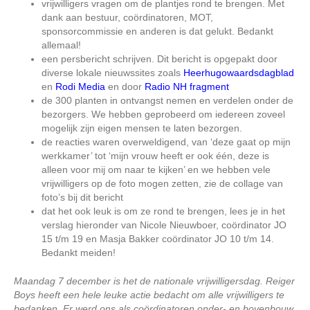
vrijwilligers vragen om de plantjes rond te brengen. Met
dank aan bestuur, coördinatoren, MOT,
sponsorcommissie en anderen is dat gelukt. Bedankt
allemaal!
een persbericht schrijven. Dit bericht is opgepakt door
diverse lokale nieuwssites zoals
Heerhugowaardsdagblad
en
Rodi Media
en door
Radio NH fragment
de 300 planten in ontvangst nemen en verdelen onder de
bezorgers. We hebben geprobeerd om iedereen zoveel
mogelijk zijn eigen mensen te laten bezorgen.
de reacties waren overweldigend, van ‘deze gaat op mijn
werkkamer’ tot ‘mijn vrouw heeft er ook één, deze is
alleen voor mij om naar te kijken’ en we hebben vele
vrijwilligers op de foto mogen zetten, zie de collage van
foto’s bij dit bericht
dat het ook leuk is om ze rond te brengen, lees je in het
verslag hieronder van Nicole Nieuwboer, coördinator JO
15 t/m 19 en Masja Bakker coördinator JO 10 t/m 14.
Bedankt meiden!
Maandag 7 december is het de nationale vrijwilligersdag. Reiger
Boys heeft een hele leuke actie bedacht om alle vrijwilligers te
bedanken. Er werd ons als coördinatoren onder- en bovenbouw