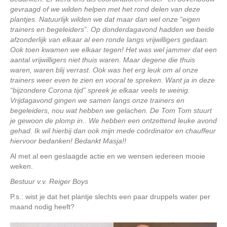
gevraagd of we wilden helpen met het rond delen van deze
plantjes. Natuurlijk wilden we dat maar dan wel onze “eigen
trainers en begeleiders”. Op donderdagavond hadden we beide
afzonderlijk van elkaar al een ronde langs vrijwilligers gedaan.
Ook toen kwamen we elkaar tegen! Het was wel jammer dat een
aantal vrijwilligers niet thuis waren. Maar degene die thuis
waren, waren blij verrast. Ook was het erg leuk om al onze
trainers weer even te zien en vooral te spreken. Want ja in deze
“bijzondere Corona tijd” spreek je elkaar veels te weinig.
Vrijdagavond gingen we samen langs onze trainers en
begeleiders, nou wat hebben we gelachen. De Tom Tom stuurt
je gewoon de plomp in.. We hebben een ontzettend leuke avond
gehad. Ik wil hierbij dan ook mijn mede coördinator en chauffeur
hiervoor bedanken! Bedankt Masja!!
Al met al een geslaagde actie en we wensen iedereen mooie
weken.
Bestuur v.v. Reiger Boys
P.s.: wist je dat het plantje slechts een paar druppels water per
maand nodig heeft?