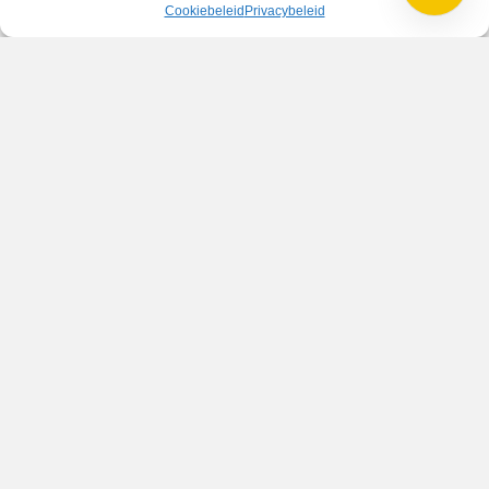
Cookiebeleid
Privacybeleid
VV Reiger Boys
De Wending, Lotte Beesedijk 1
1705 NA Heerhugowaard
Google maps route
Reglementen
Privacybeleid
Cookiebeleid
XML-Sitemap
Veelgestelde vragen
Belangrijke gegevens
Zoeken