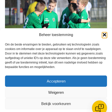
Beheer toestemming
Om de beste ervaringen te bieden, gebruiken wij technologieën zoals
cookies om informatie over je apparaat op te slaan en/of te raadplegen.
Door in te stemmen met deze technologieën kunnen wij gegevens zoals
surfgedrag of unieke ID's op deze site verwerken. Als je geen toestemming
geeft of uw toestemming intrekt, kan dit een nadelige invloed hebben op
bepaalde functies en mogelijkheden.
Accepteren
Met dank aan John voor het aanleveren van de foto’s
Weigeren
Geplaatst in
Berichten seizoen 2020-2021
Bekijk voorkeuren