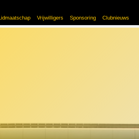
Lidmaatschap
Vrijwilligers
Sponsoring
Clubnieuws