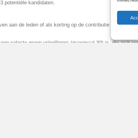
invloed heb
3 potentiële kandidaten.
Acc
even aan de leden of als korting op de contributie van volge
een selecte groep vrijwilligers (maximaal 30) is, die zich re
eze vrijwilligers stellen we in de mogelijkheid om op de zate
omen. Daarnaast zijn er nog functies beschikbaar waarmee je
en meer willen weten van een van de functies, dan kan je je
antineplanning@reigerboys.nl
elijk maakt een digitale ALV te beleggen is het mogelijk om t
gitale ALV vragen in te dienen. Dit kan via
secretaris@reig