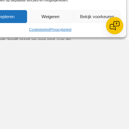
ben op bepaalde functies en mogelijkheden.
epteren
Weigeren
Bekijk voorkeuren
nd jaar. Kan dit besproken worden?
Cookiebeleid
Privacybeleid
eds heeft inzet en nog niet aan de
rdagen de koffie/thee en limonade te
 de vrijwilligersbijdrage terug kunt
 melden bij Stefanie Hoogland. Voor de
ot uiterlijk 72 uur (vrijdag 16 april
erboys.nl