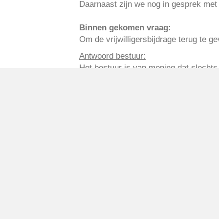
Daarnaast zijn we nog in gesprek met 
Binnen gekomen vraag:
Om de vrijwilligersbijdrage terug te g
Antwoord bestuur:
Het bestuur is van mening dat slechts 
volledige 8 uur inzet heeft voldaan. D
schenken om toch zo op hun 8 uur te k
verdienen. Mocht je interesse hebben 
kantineplanning, kan je je melden bij
k
Conform de Corona-spoedwet die het mog
voor 19:30 uur) voor aanvang van de di
Met sportieve groet,
Het bestuur
v.v. Reiger Boys