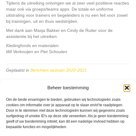
Tijdens de uitreiking ontvingen we al zeer veel positieve reacties
maar ook via groeps/teams apps. De totale en uniforme
uitstraling voor trainers en begeleiders is nu een feit voor zowel
bij trainingen, uit en thuis wedstrijden.
Met dank aan Masja Bakker en Cindy de Ruiter voor de
assistentie bij het uitreiken.
Kledingfonds en materialen
Wil Verkooijen en Piet Schouten
Geplaatst in
Berichten seizoen 2020-2021
Beheer toestemming
Om de beste ervaringen te bieden, gebruiken wij technologieën zoals
cookies om informatie over je apparaat op te slaan en/of te raadplegen.
VV Reiger Boys
Door in te stemmen met deze technologieën kunnen wij gegevens zoals
surfgedrag of unieke ID's op deze site verwerken. Als je geen toestemming
De Wending, Lotte Beesedijk 1
geeft of uw toestemming intrekt, kan dit een nadelige invloed hebben op
1705 NA Heerhugowaard
bepaalde functies en mogelijkheden.
Google maps route