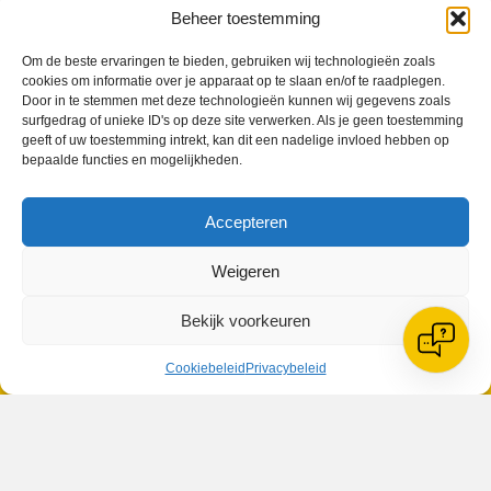
Beheer toestemming
Om de beste ervaringen te bieden, gebruiken wij technologieën zoals
cookies om informatie over je apparaat op te slaan en/of te raadplegen.
Geplaatst in
Berichten seizoen 2020-2021
Door in te stemmen met deze technologieën kunnen wij gegevens zoals
surfgedrag of unieke ID's op deze site verwerken. Als je geen toestemming
geeft of uw toestemming intrekt, kan dit een nadelige invloed hebben op
bepaalde functies en mogelijkheden.
Accepteren
VV Reiger Boys
De Wending, Lotte Beesedijk 1
Weigeren
1705 NA Heerhugowaard
Bekijk voorkeuren
Google maps route
Reglementen
Cookiebeleid
Privacybeleid
Privacybeleid
Cookiebeleid
XML-Sitemap
Veelgestelde vragen
Belangrijke gegevens