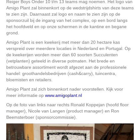
Reiger Boys Onder 10 t/m 13 teams mag noemen. Het logo van
Amigo Plant zal binnenkort op de wedstrijdshirts van deze teams
te zien zijn. Daarnaast zal logo en naam te zien zijn op de
sponsorzuil bij de ingang van het complex, op een bord langs
het hoofdveld en op onze schermen in de kantine en begane
grond.
Amigo Plant is een kwekerij met meer dan 20 hectare kas
verspreid over meerdere locaties in Nederland en Portugal. Op
de kwekerijen worden meer dan 60 soorten Succulenten
(vetplanten) geteeld in diverse potmaten. Het brede en
betrouwbare assortiment wordt afgezet aan de professionele
handel: groothandelsbedrijven (cash&carry), tuincentra,
bloemisten en retailers.
Amigo Plant zal zich binnenkort nader voorstellen. Kijk voor
meer informatie op
www.amigoplant.nl
Op de foto van links naar rechts Ronald Koppejan (hoofd floor
manager), Nicole van Langen (product manager) en Ron
Beemsterboer (sponsorcommissie).