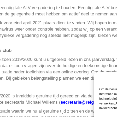
en digitale ALV vergadering te houden. Een digitale ALV br
reen de gelegenheid moet hebben om actief deel te nemen aa
jk voor eind april 2021 plaats dient te vinden. Wij hopen in ma
rinavirus weer onder controle hebben, zodat wij op een vera
 fysieke vergadering nog steeds niet mogelijk zijn, kiezen w
e club
eizoen 2019/2020 kunt u uitgebreid lezen in ons jaarverslag,
 dat er toch vragen zijn over de huidige en toekomstige fina
situatie nader toelichten via een online overleg. Om de bereid
. Bij gebleken belangstelling plannen we een datum en tijd
Om de beste 
informatie o
2020 is inmiddels geruime tijd gereed en via de volgende lin
technologieë
nze secretaris Michael Willems (
secretaris@reigerboys.nl
)
verwerken. A
invloed heb
uatie waarin we nu al geruime tijd zitten en de wijze waarop