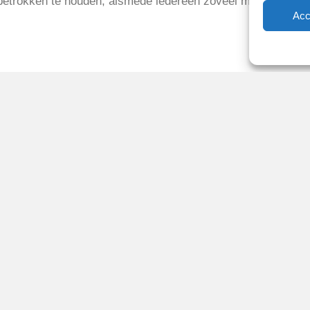
betrokken te houden, alsmede iedereen zoveel mogelijk nog 
Acc
2021
Reglementen
Privacybeleid
Cookiebeleid
XML-Sitemap