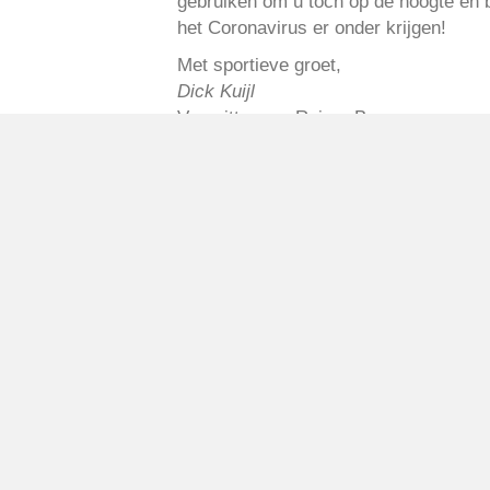
gebruiken om u toch op de hoogte en 
het Coronavirus er onder krijgen!
Met sportieve groet,
Dick Kuijl
Voorzitter v.v. Reiger Boys
Geplaatst in
Berichten seizoen 2020-
VV Reiger Boys
De Wending, Lotte Beesedijk 1
1705 NA Heerhugowaard
Google maps route