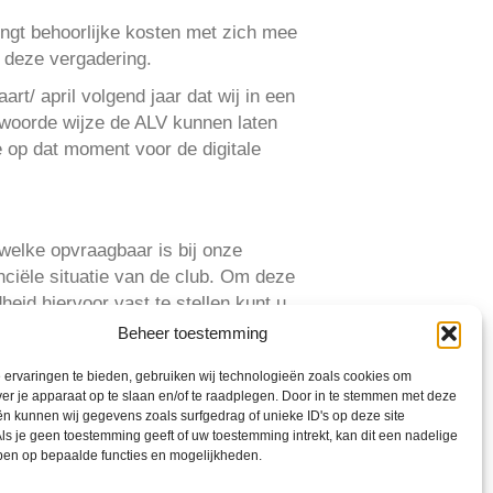
engt behoorlijke kosten met zich mee
n deze vergadering.
art/ april volgend jaar dat wij in een
ntwoorde wijze de ALV kunnen laten
e op dat moment voor de digitale
 welke opvraagbaar is bij onze
nciële situatie van de club. Om deze
heid hiervoor vast te stellen kunt u
stip voor eind november.
Beheer toestemming
ervaringen te bieden, gebruiken wij technologieën zoals cookies om
ver je apparaat op te slaan en/of te raadplegen. Door in te stemmen met deze
k (
klik hier
) kunt u het voorwoord
n kunnen wij gegevens zoals surfgedrag of unieke ID's op deze site
 opvraagbaar.
ls je geen toestemming geeft of uw toestemming intrekt, kan dit een nadelige
ben op bepaalde functies en mogelijkheden.
 wij als bestuur de mogelijkheden