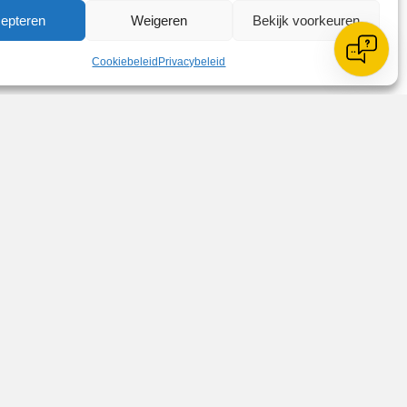
te laten voetballen. Laten we samen
epteren
Weigeren
Bekijk voorkeuren
Cookiebeleid
Privacybeleid
Zoeken