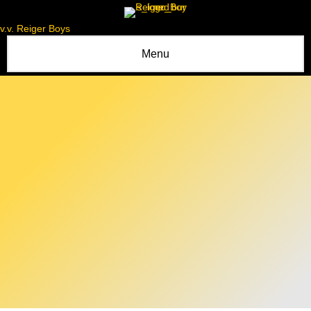
v.v. Reiger Boys
Menu