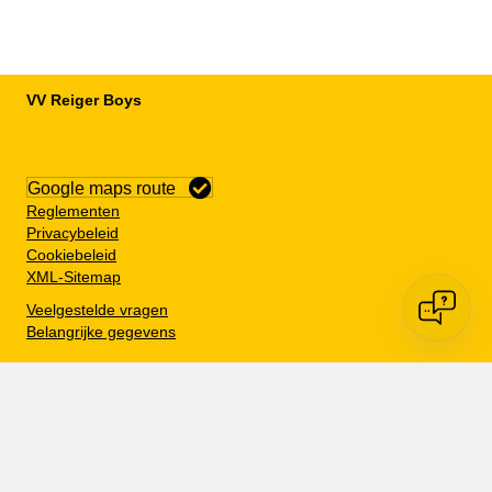
VV Reiger Boys
De Wending, Lotte Beesedijk 1
1705 NA Heerhugowaard
Google maps route
Reglementen
Privacybeleid
Cookiebeleid
XML-Sitemap
Veelgestelde vragen
Belangrijke gegevens
Zoeken