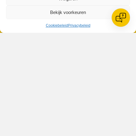
Bekijk voorkeuren
Cookiebeleid
Privacybeleid
VV Reiger Boys
De Wending, Lotte Beesedijk 1
1705 NA Heerhugowaard
Google maps route
Reglementen
Privacybeleid
Cookiebeleid
XML-Sitemap
Veelgestelde vragen
Belangrijke gegevens
Zoeken