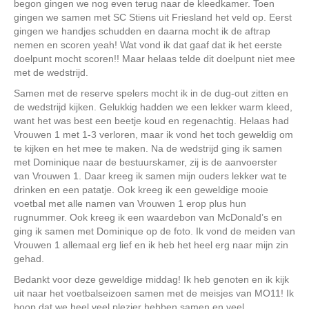
begon gingen we nog even terug naar de kleedkamer. Toen
gingen we samen met SC Stiens uit Friesland het veld op. Eerst
gingen we handjes schudden en daarna mocht ik de aftrap
nemen en scoren yeah! Wat vond ik dat gaaf dat ik het eerste
doelpunt mocht scoren!! Maar helaas telde dit doelpunt niet mee
met de wedstrijd.
Samen met de reserve spelers mocht ik in de dug-out zitten en
de wedstrijd kijken. Gelukkig hadden we een lekker warm kleed,
want het was best een beetje koud en regenachtig. Helaas had
Vrouwen 1 met 1-3 verloren, maar ik vond het toch geweldig om
te kijken en het mee te maken. Na de wedstrijd ging ik samen
met Dominique naar de bestuurskamer, zij is de aanvoerster
van Vrouwen 1. Daar kreeg ik samen mijn ouders lekker wat te
drinken en een patatje. Ook kreeg ik een geweldige mooie
voetbal met alle namen van Vrouwen 1 erop plus hun
rugnummer. Ook kreeg ik een waardebon van McDonald’s en
ging ik samen met Dominique op de foto. Ik vond de meiden van
Vrouwen 1 allemaal erg lief en ik heb het heel erg naar mijn zin
gehad.
Bedankt voor deze geweldige middag! Ik heb genoten en ik kijk
uit naar het voetbalseizoen samen met de meisjes van MO11! Ik
hoop dat we heel veel plezier hebben samen en veel