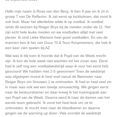
Hallo mijn naam is Rosa van den Berg. Ik ben 9 jaar en ik zit in
groep 7 van De Reflector. Ik zat eerst op kickboksen, dat vond ik
ook leuk. Maar het allerliefste wilde ik op voetbal. Ik voetbal
sinds dit seizoen bij Reiger Boys bij de meiden onder de 11. Het
zijn echt hele leuke meiden en we voetballen altijd met veel
plezier. Ik vind Lieke Martens heel goed voetballen. En van de
mannen ben ik fan van Guus Til & Teun Koopmeiners, die heb ik
een keer zien spelen bij AZ.
Wat was ik blij toen ik hoorde dat ik Pupil van de Week mocht
zijn. Ik kon de hele week niet wachten tot het zover was. Eerst
had ik zelf nog een voetbalwedstrijd waar ik voor het eerst heb
gescoord! We hadden met 2-5 gewonnen! Toen de wedstrijd
was afgelopen moest ik heel snel vanuit de Beemster naar
Reiger Boys om Vrouwen 1 te ontmoeten. Ik had er heel veel zin
in maar was ook wel een beetje zenuwachtig. We gingen eerst
naar de bestuurskamer en daar kreeg ik het trainingspak aan
van Pupil van de Week. Daarna werd ik naar de dames van het
eerste team gebracht. Ik vond het heel leuk om ze te
ontmoeten. Ik mocht mee naar de kleedkamer en daarna
gingen we de warming up doen. Vlak voordat de wedstrijd