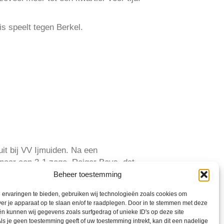
s speelt tegen Berkel.
t bij VV Ijmuiden. Na een
 naar een 3-1 zege. Reiger Boys, dat
Beheer toestemming
ervaringen te bieden, gebruiken wij technologieën zoals cookies om
ver je apparaat op te slaan en/of te raadplegen. Door in te stemmen met deze
n kunnen wij gegevens zoals surfgedrag of unieke ID's op deze site
ls je geen toestemming geeft of uw toestemming intrekt, kan dit een nadelige