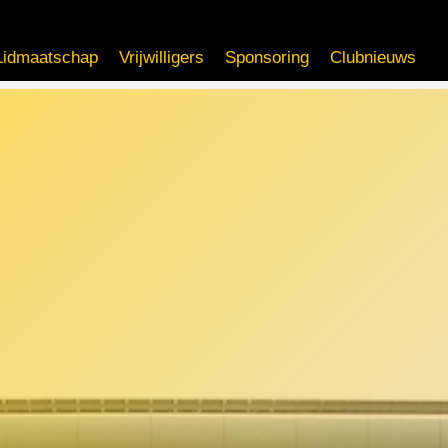
Lidmaatschap
Vrijwilligers
Sponsoring
Clubnieuws