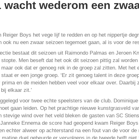
 wacht wederom een zwaa
 Reiger Boys het vege lijf te redden en op het nippertje degr
en ook nu een zwaar seizoen tegemoet gaan, al is voor de res
ectie bestaat dit seizoen uit Raimondo Palmas en Jeroen Kn
 stopte. Men beseft dat het ook dit seizoen pittig zal worden
, maar ook dat er genoeg rek in de groep zal zitten. Met he
 staat er een jonge groep. ‘Er zit genoeg talent in deze gro
 prima en de meiden hebben veel voor elkaar over. Daarbij z
bij elkaar zit.’
 weggelegd voor twee echte speelsters van de club. Dominique
moet gaan leiden. Op het prachtige nieuwe kunstgrasveld van
n stevige wind over het veld bleken de gasten van SC Stiens
at Janneke Ennema de score had geopend kwam Reiger Boys 
en echter alweer op achterstand na een fout van de voor de
matige duel gebeurde er vervolgens in de tweede helft niet z