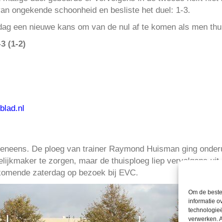
n ongekende schoonheid en besliste het duel: 1-3.
ag een nieuwe kans om van de nul af te komen als men thui
3 (1-2)
lad.nl
eneens. De ploeg van trainer Raymond Huisman ging onderui
elijkmaker te zorgen, maar de thuisploeg liep vervolgens uit
t komende zaterdag op bezoek bij EVC.
Om de beste 
informatie o
technologieë
verwerken. A