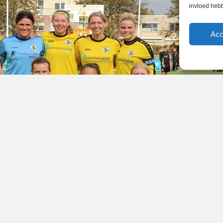
invloed heb
Acc