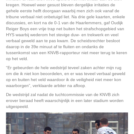
kregen. Hoewel weer gesust bleven dergelijke irritaties de
gehele eerste helft doorgaan waarbij men zich ook vanaf de
tribune verbaal niet onbetuigd liet. Na drie gele kaarten, enkele
discussies, en kort na de 0-1 van de Haarlemmers, gaf Oudijk
Reiger Boys een vrije trap net buiten het strafschopgebied van
HYS waarbij wederom het stevige duw- en trekwerk en veel
verbaal geweld aan te pas kwam. De scheidsrechter besloot
daarop in de 39e minuut af te fluiten en ondanks de
tussenkomst van een KNVB-rapporteur niet meer terug te keren
op het veld.
“Er gebeurden de hele wedstrijd teveel zaken achter mijn rug
om die ik niet kon beoordelen, en er was teveel verbaal geweld
op en buiten het veld waardoor ik de veiligheid niet meer kon
waarborgen”, verklaarde arbiter na afloop.
De wedstrijd zal nadat de tuchtcommissie van de KNVB zich
erover beraad heeft waarschijnlijk in een later stadium worden
uitgespeeld.