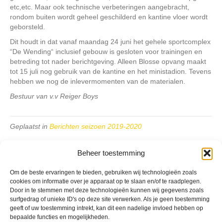
etc,etc. Maar ook technische verbeteringen aangebracht,
rondom buiten wordt geheel geschilderd en kantine vloer wordt
geborsteld.
Dit houdt in dat vanaf maandag 24 juni het gehele sportcomplex
“De Wending“ inclusief gebouw is gesloten voor trainingen en
betreding tot nader berichtgeving. Alleen Blosse opvang maakt
tot 15 juli nog gebruik van de kantine en het ministadion. Tevens
hebben we nog de inlevermomenten van de materialen.
Bestuur van v.v Reiger Boys
Geplaatst in
Berichten seizoen 2019-2020
Beheer toestemming
Om de beste ervaringen te bieden, gebruiken wij technologieën zoals
cookies om informatie over je apparaat op te slaan en/of te raadplegen.
Door in te stemmen met deze technologieën kunnen wij gegevens zoals
VV Reiger Boys
surfgedrag of unieke ID's op deze site verwerken. Als je geen toestemming
De Wending, Lotte Beesedijk 1
geeft of uw toestemming intrekt, kan dit een nadelige invloed hebben op
1705 NA Heerhugowaard
bepaalde functies en mogelijkheden.